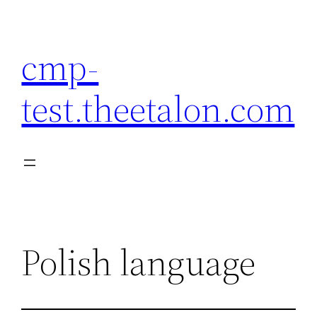
Przejdź
do
cmp-
treści
test.theetalon.com
Polish language